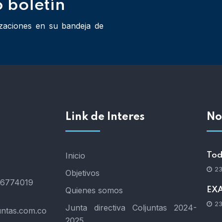
o boletín
lizaciones en su bandeja de
Link de Interes
No
Inicio
Tod
23
Objetivos
 6774019
Quienes somos
EX
23
Junta directiva Coljuntas 2024-
untas.com.co
2025