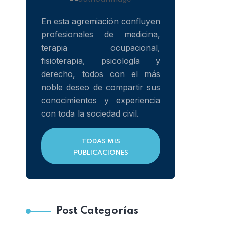
En esta agremiación confluyen
profesionales de medicina,
terapia ocupacional,
fisioterapia, psicología y
derecho, todos con el más
noble deseo de compartir sus
conocimientos y experiencia
con toda la sociedad civil.
TODAS MIS
PUBLICACIONES
Post Categorías