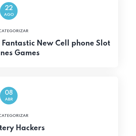
22
AGO
 CATEGORIZAR
 Fantastic New Cell phone Slot
nes Games
08
ABR
 CATEGORIZAR
tery Hackers