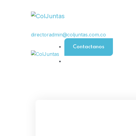
directoradmin@coljuntas.com.co
Contactanos