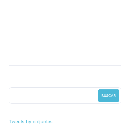
Actualización del manual único de
calificación de la pérdida de la
capacidad laboral y ocupacional a
cargo de la Universidad de
Antioquia
BUSCAR
Tweets by coljuntas