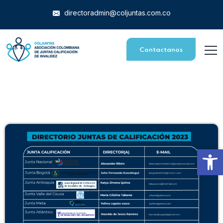
directoradmin@coljuntas.com.co
Contactanos
Abrir