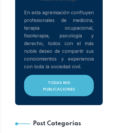
En esta agremiación confluyen
profesionales de medicina,
terapia ocupacional,
fisioterapia, psicología y
derecho, todos con el más
noble deseo de compartir sus
conocimientos y experiencia
con toda la sociedad civil.
TODAS MIS
PUBLICACIONES
Post Categorías