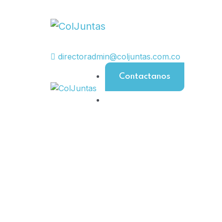
directoradmin@coljuntas.com.co
Contactanos