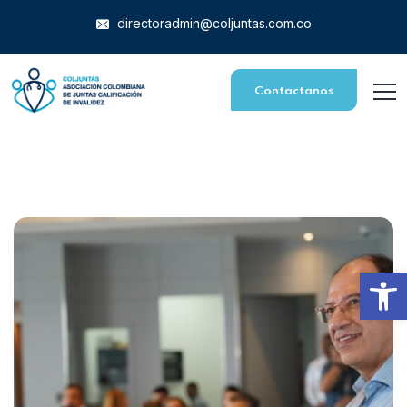
directoradmin@coljuntas.com.co
Contactanos
Abrir