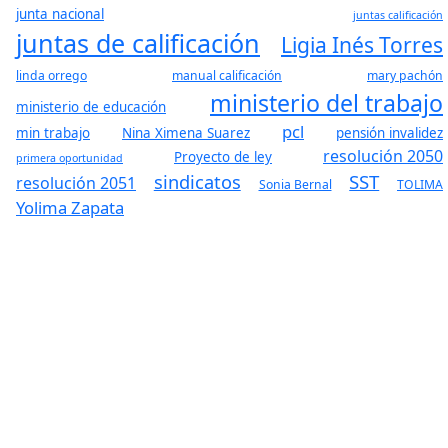
junta nacional
juntas calificación
juntas de calificación
Ligia Inés Torres
linda orrego
manual calificación
mary pachón
ministerio del trabajo
ministerio de educación
pcl
min trabajo
Nina Ximena Suarez
pensión invalidez
Actualidad
resolución 2050
Proyecto de ley
10/05/2022
primera oportunidad
Fumar puede terminar en disc
sindicatos
SST
resolución 2051
Sonia Bernal
TOLIMA
Yolima Zapata
ampaña realizada por las doctoras Sandra Aliette Yepes, Ma