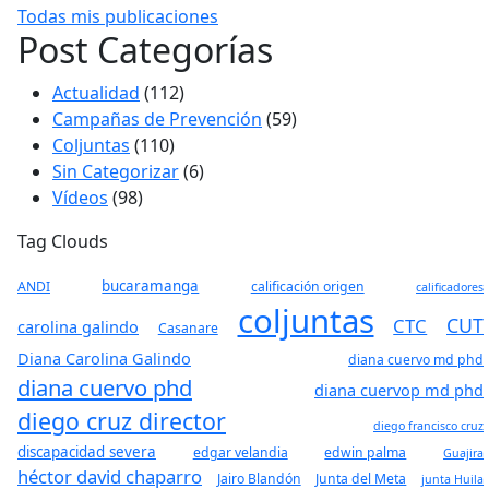
Todas mis publicaciones
Post Categorías
Actualidad
(112)
Campañas de Prevención
(59)
Coljuntas
(110)
Sin Categorizar
(6)
Vídeos
(98)
Tag Clouds
bucaramanga
ANDI
calificación origen
calificadores
coljuntas
CUT
CTC
carolina galindo
Casanare
Diana Carolina Galindo
diana cuervo md phd
diana cuervo phd
diana cuervop md phd
diego cruz director
diego francisco cruz
discapacidad severa
edgar velandia
edwin palma
Guajira
héctor david chaparro
Jairo Blandón
Junta del Meta
junta Huila